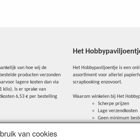
Het Hobbypaviljoentj
ankelijk van hoe wij de
Het Hobbypaviljoentje is een onl
e bestelde producten verzonden
assortiment voor allerlei papie
arvoor lagere kosten dan via
scrapbooking enzovoort.
kilo). Is er sprake van
kosten 6,53 € per bestelling
Waarom winkelen bij Het Hobbyp
Scherpe prijzen
Lage verzendkosten
Geen minimum best
Veilig betalen via ov
ruik van cookies
ortkosten worden
Bancontact aanwezig 
mogelijk om te betal