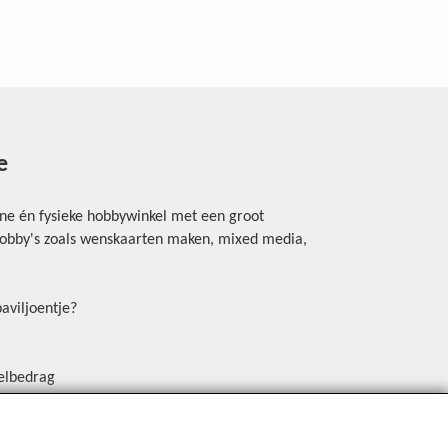
e
ine én fysieke hobbywinkel met een groot
rhobby's zoals wenskaarten maken, mixed media,
aviljoentje?
elbedrag
erschrijving, Payconiq of een betaallink.
in de winkel (Mastercard DEBIT, Visa DEBIT. Niet
en met kredietkaart)