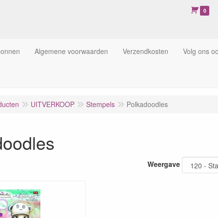
0
bonnen
Algemene voorwaarden
Verzendkosten
Volg ons o
ducten
UITVERKOOP
Stempels
Polkadoodles
doodles
Weergave