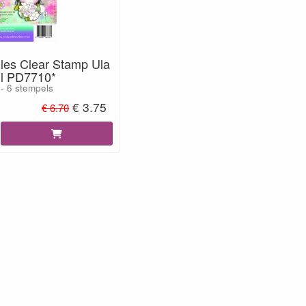
les Clear Stamp Ula
ul PD7710*
 6 stempels
€ 3.75
€ 6.70