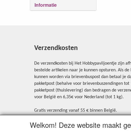
Informatie
Verzendkosten
De verzendkosten bij Het Hobbypaviljoentje zijn afh
bestelde artikelen naar je kunnen opsturen. Als d
kunnen worden via brievenbuspost dan betaal je da
pakketpost (behalve voor brievenbuszendingen tot 1 
pakketpost (thuislevering) dan bedragen de verzend
voor België en 6,35€ voor Nederland (tot 1 kg).
Gratis verzending vanaf 55 € binnen België.
Gratis verzending vanaf 65 € naar Nederland.
Welkom! Deze website maakt geb
Levering andere landen: geen gratis verzending, p
aangerekend.